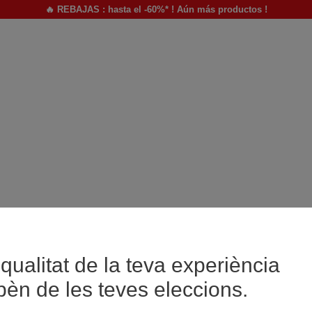
🔥 REBAJAS : hasta el -60%* ! Aún más productos !
qualitat de la teva experiència
pèn de les teves eleccions.