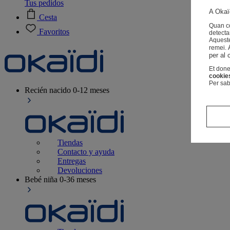
Tus pedidos
A Okaïd
Cesta
Quan co
Favoritos
detecta
Aqueste
remei.
per al 
Et done
cookie
Per sab
Recién nacido
0-12 meses
Tiendas
Contacto y ayuda
Entregas
Devoluciones
Bebé niña
0-36 meses