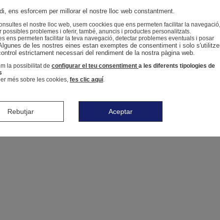
i, ens esforcem per millorar el nostre lloc web constantment.
nsultes el nostre lloc web, usem coockies que ens permeten facilitar la navegació
r possibles problemes i oferir, també, anuncis i productes personalitzats.
s ens permeten facilitar la teva navegació, detectar problemes eventuals i posar
Algunes de les nostres eines estan exemptes de consentiment i solo s'utilitze
control estrictament necessari del rendiment de la nostra pàgina web. 
m la possibilitat de
configurar el teu consentiment
a les diferents tipologies de
s
er més sobre les cookies,
fes clic aquí
.
Rebutjar
Aceptar