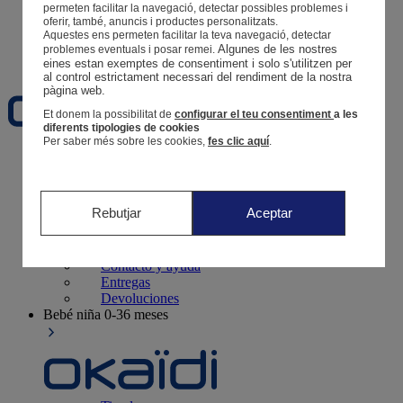
Tus pedidos
permeten facilitar la navegació, detectar possibles problemes i
oferir, també, anuncis i productes personalitzats.
Cesta
Aquestes ens permeten facilitar la teva navegació, detectar
Algunes de les nostres 
problemes eventuals i posar remei.
Favoritos
eines estan exemptes de consentiment i solo s'utilitzen per 
al control estrictament necessari del rendiment de la nostra 
pàgina web. 
Et donem la possibilitat de
configurar el teu consentiment
a les
diferents tipologies de cookies
Per saber més sobre les cookies,
fes clic aquí
.
Recién nacido
0-12 meses
Rebutjar
Aceptar
Tiendas
Contacto y ayuda
Entregas
Devoluciones
Bebé niña
0-36 meses