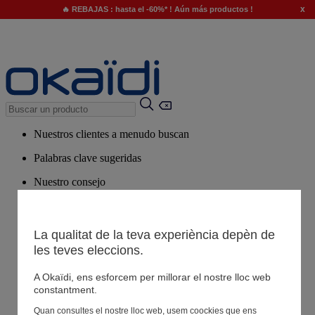
x
🔥 REBAJAS : hasta el -60%* ! Aún más productos !
Nuestros clientes a menudo buscan
Palabras clave sugeridas
Nuestro consejo
Productos sugeridos
Ver todos los productos
La qualitat de la teva experiència depèn de
les teves eleccions.
Tiendas
A Okaïdi, ens esforcem per millorar el nostre lloc web
constantment.
Tu información
Quan consultes el nostre lloc web, usem coockies que ens