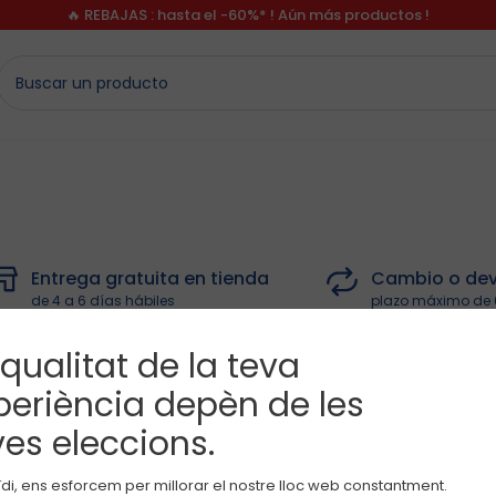
🔥 REBAJAS : hasta el -60%* ! Aún más productos !
Entrega gratuita en tienda
Cambio o dev
de 4 a 6 días hábiles
plazo máximo de 
 qualitat de la teva
Síguenos
so
periència depèn de les
Novedades 
ofertas Oka
os con el
Nuestras acciones de solidaridad
ves eleccions.
Obaïbi!
Bienvenido a Okaidi.es
Para más info
di, ens esforcem per millorar el nostre lloc web constantment.
política de co