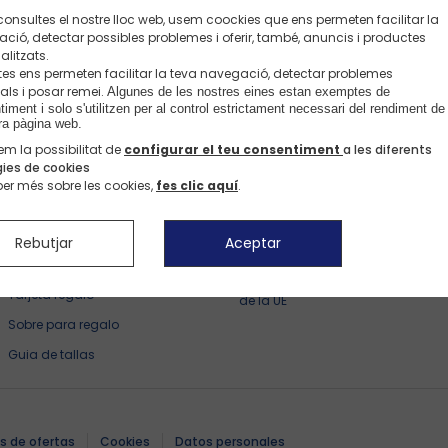
onsultes el nostre lloc web, usem coockies que ens permeten facilitar la
Facebo
ció, detectar possibles problemes i oferir, també, anuncis i productes
Bienvenido a Okaidi.es
alitzats.
Elige tu idioma
es ens permeten facilitar la teva navegació, detectar problemes
als i posar remei.
Algunes de les nostres eines estan exemptes de 
Nuestros servicios
Sobre IDKIDS
iment i solo s'utilitzen per al control estrictament necessari del rendiment de 
Español
Catalan
ra pàgina web. 
FAQ
Opiniones de clientes
em la possibilitat de
configurar el teu consentiment
a les diferents
gies de cookies
Recordatorios de productos
Canal de denuncias :
ber més sobre les cookies,
fes clic aquí
.
ethicsalert@idkids.com
Pago seguro
Conviértete en franquiciado
Nuestros modos de entrega
Rebutjar
Aceptar
Okaïdi Second Life
E-reserva
Declaraciones de conformidad
Tarjeta regalo
de la UE
Sobre para regalo
Guia de tallas
La maleta maternidad
Conjuntos
s de ofertas
Cookies
Datos personales