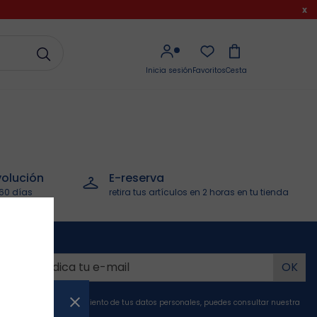
x
Inicia sesión
Favoritos
Cesta
olución
E-reserva
60 días
retira tus artículos en 2 horas en tu tienda
y
ïdi-
rmación sobre el tratamiento de tus datos personales, puedes consultar nuestra
nfidencialidad.