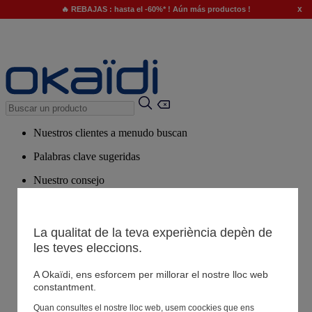
x
🔥 REBAJAS : hasta el -60%* ! Aún más productos !
Nuestros clientes a menudo buscan
Palabras clave sugeridas
Nuestro consejo
Productos sugeridos
Ver todos los productos
La qualitat de la teva experiència depèn de
les teves eleccions.
Tiendas
A Okaïdi, ens esforcem per millorar el nostre lloc web
constantment.
Tu información
Quan consultes el nostre lloc web, usem coockies que ens