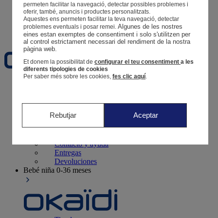
Tus pedidos
permeten facilitar la navegació, detectar possibles problemes i
oferir, també, anuncis i productes personalitzats.
Cesta
Aquestes ens permeten facilitar la teva navegació, detectar
Algunes de les nostres 
problemes eventuals i posar remei.
Favoritos
eines estan exemptes de consentiment i solo s'utilitzen per 
al control estrictament necessari del rendiment de la nostra 
pàgina web. 
Et donem la possibilitat de
configurar el teu consentiment
a les
diferents tipologies de cookies
Per saber més sobre les cookies,
fes clic aquí
.
Recién nacido
0-12 meses
Rebutjar
Aceptar
Tiendas
Contacto y ayuda
Entregas
Devoluciones
Bebé niña
0-36 meses