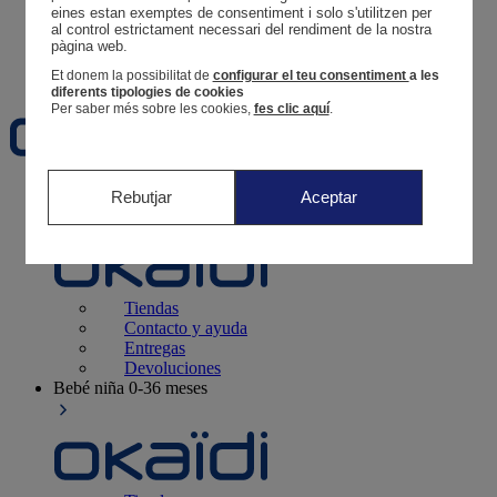
Tus pedidos
eines estan exemptes de consentiment i solo s'utilitzen per 
al control estrictament necessari del rendiment de la nostra 
Cesta
pàgina web. 
Favoritos
Et donem la possibilitat de
configurar el teu consentiment
a les
diferents tipologies de cookies
Per saber més sobre les cookies,
fes clic aquí
.
Recién nacido
0-12 meses
Rebutjar
Aceptar
Tiendas
Contacto y ayuda
Entregas
Devoluciones
Bebé niña
0-36 meses