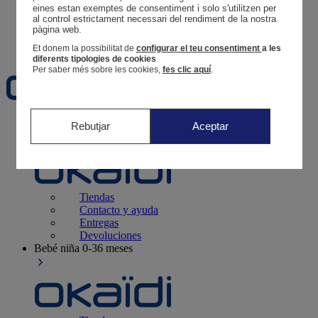
Tus pedidos
eines estan exemptes de consentiment i solo s'utilitzen per 
al control estrictament necessari del rendiment de la nostra 
Cesta
pàgina web. 
Favoritos
Et donem la possibilitat de
configurar el teu consentiment
a les
diferents tipologies de cookies
Per saber més sobre les cookies,
fes clic aquí
.
Recién nacido
0-12 meses
Rebutjar
Aceptar
Tiendas
Contacto y ayuda
Entregas
Devoluciones
Bebé niña
0-36 meses