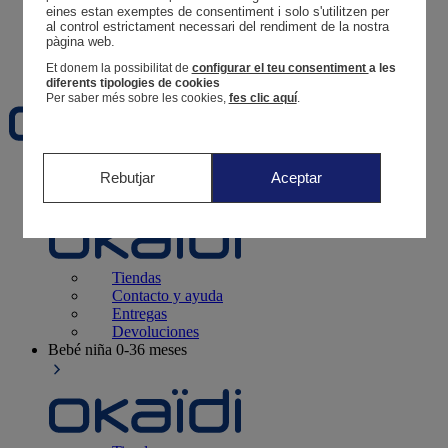
Tus pedidos
eines estan exemptes de consentiment i solo s'utilitzen per 
al control estrictament necessari del rendiment de la nostra 
Cesta
pàgina web. 
Favoritos
Et donem la possibilitat de
configurar el teu consentiment
a les
diferents tipologies de cookies
Per saber més sobre les cookies,
fes clic aquí
.
Recién nacido
0-12 meses
Rebutjar
Aceptar
Tiendas
Contacto y ayuda
Entregas
Devoluciones
Bebé niña
0-36 meses