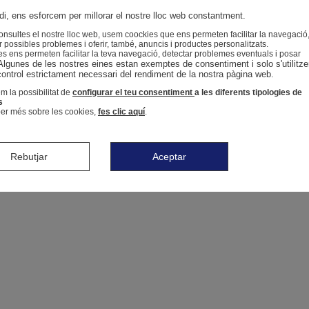
i, ens esforcem per millorar el nostre lloc web constantment.
nsultes el nostre lloc web, usem coockies que ens permeten facilitar la navegació
r possibles problemes i oferir, també, anuncis i productes personalitzats.
s ens permeten facilitar la teva navegació, detectar problemes eventuals i posar
Algunes de les nostres eines estan exemptes de consentiment i solo s'utilitze
control estrictament necessari del rendiment de la nostra pàgina web. 
m la possibilitat de
configurar el teu consentiment
a les diferents tipologies de
s
er més sobre les cookies,
fes clic aquí
.
Rebutjar
Aceptar