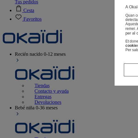
Tus pedidos
A Okaïd
Cesta
Quan co
Favoritos
detecta
Aqueste
remei.
per al 
Et done
cookie
Per sab
Recién nacido
0-12 meses
Tiendas
Contacto y ayuda
Entregas
Devoluciones
Bebé niña
0-36 meses