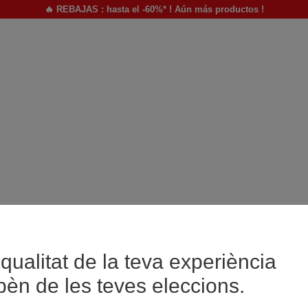
🔥 REBAJAS : hasta el -60%* ! Aún más productos !
qualitat de la teva experiència
pèn de les teves eleccions.