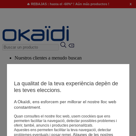
x
🔥 REBAJAS : hasta el -60%* ! Aún más productos !
Nuestros clientes a menudo buscan
Palabras clave sugeridas
Nuestro consejo
La qualitat de la teva experiència depèn de
Productos sugeridos
les teves eleccions.
Ver todos los productos
A Okaïdi, ens esforcem per millorar el nostre lloc web
constantment.
Tiendas
Quan consultes el nostre lloc web, usem coockies que ens
permeten facilitar la navegació, detectar possibles problemes i
oferir, també, anuncis i productes personalitzats.
Aquestes ens permeten facilitar la teva navegació, detectar
Tu información
Algunes de les nostres 
problemes eventuals i posar remei.