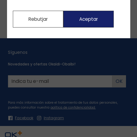
Nuestro compromiso
Nuestros compromisos con el medio ambiente
Rebutjar
Aceptar
Nuestras acciones de solidaridad
Síguenos
Novedades y ofertas Okaïdi-Obaïbi!
Para más información sobre el tratamiento de tus datos personales,
puedes consultar nuestra
política de confidencialidad.
Facebook
Instagram