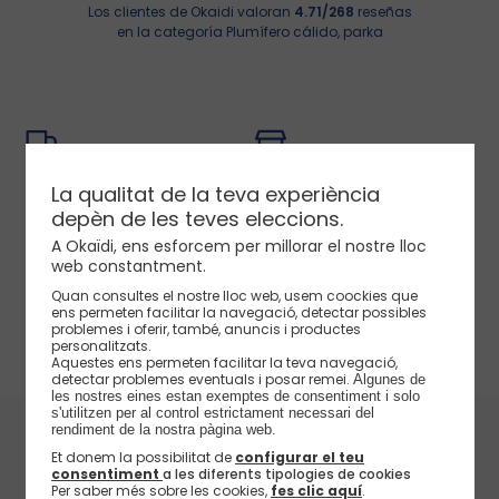
Los clientes de Okaidi valoran
4.71/268
reseñas
Selección
Selección
Selección
Selección
en la categoría Plumífero cálido, parka
Nuestro consejo
Nuestro consejo
Lo aprovecho >
Lo aprovecho >
Ver camisetas >
Ver camisetas >
Entrega gratuita en punto
Entrega gratuita en tienda
de recogida
La qualitat de la teva experiència
de 4 a 6 días hábiles
Lo aprovecho >
Lo aprovecho >
Ver vestidos >
Pantalones cortos >
en pedidos superiores a 50€ de
depèn de les teves eleccions.
compra
A Okaïdi, ens esforcem per millorar el nostre lloc
web constantment.
Quan consultes el nostre lloc web, usem coockies que
Cambio o devolución
E-reserva
ens permeten facilitar la navegació, detectar possibles
plazo máximo de 60 días
problemes i oferir, també, anuncis i productes
retira tus artículos en 2 horas en
personalitzats.
tu tienda
Aquestes ens permeten facilitar la teva navegació,
detectar problemes eventuals i posar remei.
Algunes de 
les nostres eines estan exemptes de consentiment i solo 
s'utilitzen per al control estrictament necessari del 
rendiment de la nostra pàgina web. 
Nuestras marcas
Et donem la possibilitat de
configurar el teu
La marca Okaïdi
consentiment
a les diferents tipologies de cookies
Per saber més sobre les cookies,
fes clic aquí
.