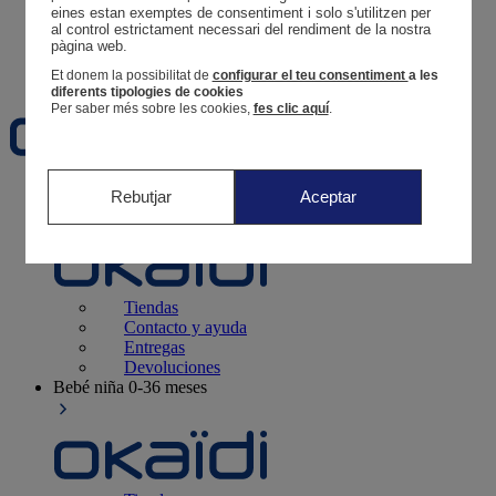
Tus pedidos
eines estan exemptes de consentiment i solo s'utilitzen per 
al control estrictament necessari del rendiment de la nostra 
Cesta
pàgina web. 
Favoritos
Et donem la possibilitat de
configurar el teu consentiment
a les
diferents tipologies de cookies
Per saber més sobre les cookies,
fes clic aquí
.
Recién nacido
0-12 meses
Rebutjar
Aceptar
Tiendas
Contacto y ayuda
Entregas
Devoluciones
Bebé niña
0-36 meses