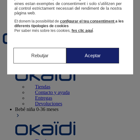
Tus pedidos
eines estan exemptes de consentiment i solo s'utilitzen per 
al control estrictament necessari del rendiment de la nostra 
Cesta
pàgina web. 
Favoritos
Et donem la possibilitat de
configurar el teu consentiment
a les
diferents tipologies de cookies
Per saber més sobre les cookies,
fes clic aquí
.
Recién nacido
0-12 meses
Rebutjar
Aceptar
Tiendas
Contacto y ayuda
Entregas
Devoluciones
Bebé niña
0-36 meses