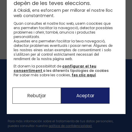
depèn de les teves eleccions.
Nuestras marcas
Selección
Selección
Selección
Selección
A Okaïdi, ens esforcem per millorar el nostre lloc
web constantment.
La marca Okaïdi
Nuestro consejo
Nuestro consejo
Quan consultes el nostre lloc web, usem coockies que
ens permeten facilitar la navegació, detectar possibles
Nuestro compromiso
problemes i oferir, també, anuncis i productes
personalitzats.
Lo aprovecho >
Lo aprovecho >
Ver camisetas >
Ver camisetas >
Nuestros compromisos con el medio ambiente
Aquestes ens permeten facilitar la teva navegació,
detectar problemes eventuals i posar remei.
Algunes de 
Nuestras acciones de solidaridad
les nostres eines estan exemptes de consentiment i solo 
Lo aprovecho >
Lo aprovecho >
Ver vestidos >
Pantalones cortos >
s'utilitzen per al control estrictament necessari del 
rendiment de la nostra pàgina web. 
Et donem la possibilitat de
configurar el teu
consentiment
a les diferents tipologies de cookies
Síguenos
Per saber més sobre les cookies,
fes clic aquí
.
Novedades y ofertas Okaïdi-Obaïbi!
Rebutjar
Aceptar
Para más información sobre el tratamiento de tus datos personales,
puedes consultar nuestra
política de confidencialidad.