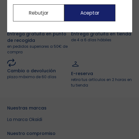
Rebutjar
Aceptar
Entrega gratuita en punto
Entrega gratuita en tienda
de recogida
de 4 a 6 días hábiles
en pedidos superiores a 50€ de
compra
Cambio o devolución
E-reserva
plazo máximo de 60 días
retira tus artículos en 2 horas en
tu tienda
Nuestras marcas
La marca Okaïdi
Nuestro compromiso