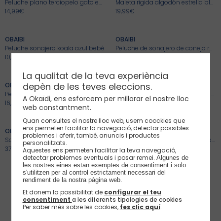
Peluche plano terciopelo gato estrellas blanco bebé niño
Maleta rígida algodón estrella blanco bebé recién nacido
14,99€
19,99€
+
+
OBAIBI
OBAIBI
Peluche sonajero koala azul bebé
Peluche de sonajero de conejo rosa recién nacido
10,99€
10,99€
+
+
La qualitat de la teva experiència
depèn de les teves eleccions.
OBAIBI
OBAIBI
Peluche plano de terciopelo conejo gris recién nacido
Peluche de sonajero de oruga rosa recién nacido
A Okaïdi, ens esforcem per millorar el nostre lloc
16,99€
12,99€
+
+
web constantment.
Quan consultes el nostre lloc web, usem coockies que
ens permeten facilitar la navegació, detectar possibles
OBAIBI
OBAIBI
problemes i oferir, també, anuncis i productes
Saco de dormir terciopelo ballena verde bebé niño
Albornoz blanco de rizo con capucha para recién nacidos
personalitzats.
37,99€
25,99€
Aquestes ens permeten facilitar la teva navegació,
detectar problemes eventuals i posar remei.
Algunes de 
les nostres eines estan exemptes de consentiment i solo 
s'utilitzen per al control estrictament necessari del 
rendiment de la nostra pàgina web. 
1
Et donem la possibilitat de
configurar el teu
consentiment
a les diferents tipologies de cookies
Los clientes de Okaidi valoran
4.71/472
reseñas
Per saber més sobre les cookies,
fes clic aquí
.
en la categoría Puericultura