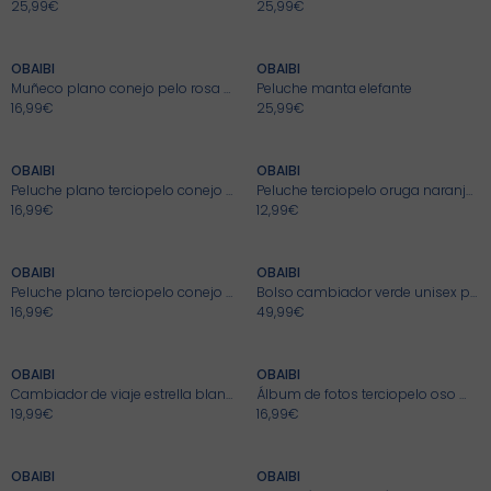
25,99€
25,99€
+
+
Selección
Selección
Selección
Selección
OBAIBI
OBAIBI
Nuestro consejo
Nuestro consejo
Muñeco plano conejo pelo rosa bebé recién nacida
Peluche manta elefante
16,99€
25,99€
+
+
Lo aprovecho >
Lo aprovecho >
Ver camisetas >
Ver camisetas >
OBAIBI
OBAIBI
Peluche plano terciopelo conejo rosa bebé niña
Peluche terciopelo oruga naranja recién nacido
Lo aprovecho >
Lo aprovecho >
Ver vestidos >
Pantalones cortos >
16,99€
12,99€
+
+
OBAIBI
OBAIBI
Peluche plano terciopelo conejo naranja bebé niño
Bolso cambiador verde unisex para bebé
16,99€
49,99€
+
+
OBAIBI
OBAIBI
Cambiador de viaje estrella blanco recién nacido unisex
Álbum de fotos terciopelo oso marrón bebé recién nacido
19,99€
16,99€
+
+
OBAIBI
OBAIBI