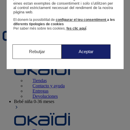
Tus pedidos
eines estan exemptes de consentiment i solo s'utilitzen per 
al control estrictament necessari del rendiment de la nostra 
Cesta
pàgina web. 
Favoritos
Et donem la possibilitat de
configurar el teu consentiment
a les
diferents tipologies de cookies
Per saber més sobre les cookies,
fes clic aquí
.
Recién nacido
0-12 meses
Rebutjar
Aceptar
Tiendas
Contacto y ayuda
Entregas
Devoluciones
Bebé niña
0-36 meses