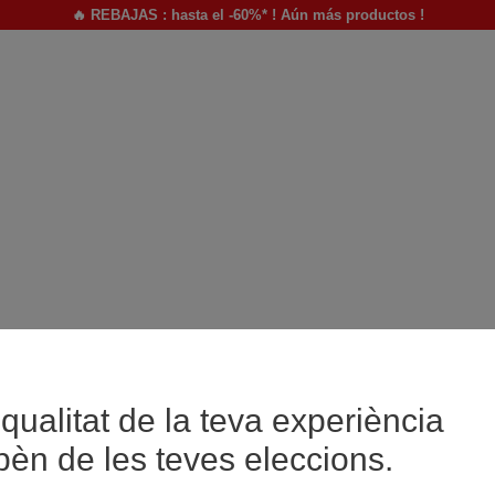
🔥 REBAJAS : hasta el -60%* ! Aún más productos !
qualitat de la teva experiència
pèn de les teves eleccions.