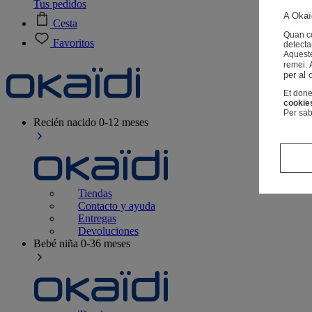
Tus pedidos
A Okaïd
Cesta
Quan co
Favoritos
detecta
Aqueste
remei.
per al 
Et done
cookie
Per sab
Recién nacido
0-12 meses
Tiendas
Contacto y ayuda
Entregas
Devoluciones
Bebé niña
0-36 meses