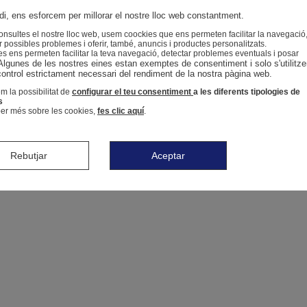
i, ens esforcem per millorar el nostre lloc web constantment.
nsultes el nostre lloc web, usem coockies que ens permeten facilitar la navegació
r possibles problemes i oferir, també, anuncis i productes personalitzats.
s ens permeten facilitar la teva navegació, detectar problemes eventuals i posar
Algunes de les nostres eines estan exemptes de consentiment i solo s'utilitze
control estrictament necessari del rendiment de la nostra pàgina web. 
m la possibilitat de
configurar el teu consentiment
a les diferents tipologies de
s
er més sobre les cookies,
fes clic aquí
.
Rebutjar
Aceptar