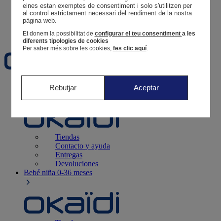
Tus pedidos
eines estan exemptes de consentiment i solo s'utilitzen per 
al control estrictament necessari del rendiment de la nostra 
Cesta
pàgina web. 
Favoritos
Et donem la possibilitat de
configurar el teu consentiment
a les
diferents tipologies de cookies
Per saber més sobre les cookies,
fes clic aquí
.
Recién nacido
0-12 meses
Rebutjar
Aceptar
Tiendas
Contacto y ayuda
Entregas
Devoluciones
Bebé niña
0-36 meses