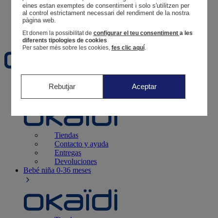
Tus pedidos
eines estan exemptes de consentiment i solo s'utilitzen per 
al control estrictament necessari del rendiment de la nostra 
Cesta
pàgina web. 
Favoritos
Et donem la possibilitat de
configurar el teu consentiment
a les
diferents tipologies de cookies
Per saber més sobre les cookies,
fes clic aquí
.
Recién nacido
0-12 meses
Rebutjar
Aceptar
Tiendas
Contacto y ayuda
Entregas
Devoluciones
Bebé niña
0-36 meses