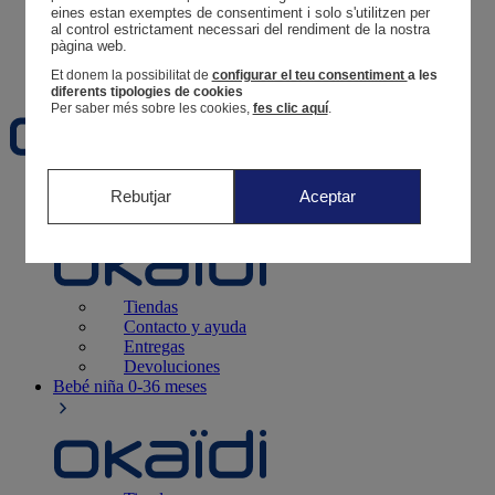
Tus pedidos
eines estan exemptes de consentiment i solo s'utilitzen per 
al control estrictament necessari del rendiment de la nostra 
Cesta
pàgina web. 
Favoritos
Et donem la possibilitat de
configurar el teu consentiment
a les
diferents tipologies de cookies
Per saber més sobre les cookies,
fes clic aquí
.
Recién nacido
0-12 meses
Rebutjar
Aceptar
Tiendas
Contacto y ayuda
Entregas
Devoluciones
Bebé niña
0-36 meses