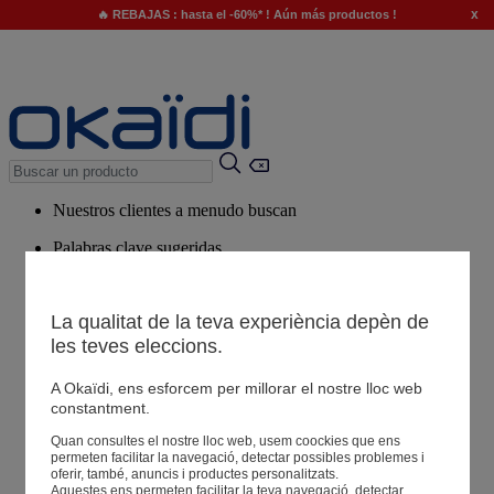
x
🔥 REBAJAS : hasta el -60%* ! Aún más productos !
Nuestros clientes a menudo buscan
Palabras clave sugeridas
Nuestro consejo
La qualitat de la teva experiència depèn de
Productos sugeridos
Ver todos los productos
les teves eleccions.
A Okaïdi, ens esforcem per millorar el nostre lloc web
constantment.
Tiendas
Quan consultes el nostre lloc web, usem coockies que ens
permeten facilitar la navegació, detectar possibles problemes i
oferir, també, anuncis i productes personalitzats.
Tu información
Aquestes ens permeten facilitar la teva navegació, detectar