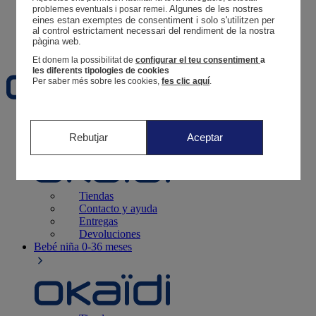
Tus pedidos
Algunes de les nostres 
problemes eventuals i posar remei.
eines estan exemptes de consentiment i solo s'utilitzen per 
Cesta
al control estrictament necessari del rendiment de la nostra 
pàgina web. 
Favoritos
Et donem la possibilitat de
configurar el teu consentiment
a
les diferents tipologies de cookies
Per saber més sobre les cookies,
fes clic aquí
.
Recién nacido
0-12 meses
Rebutjar
Aceptar
Tiendas
Contacto y ayuda
Entregas
Devoluciones
Bebé niña
0-36 meses