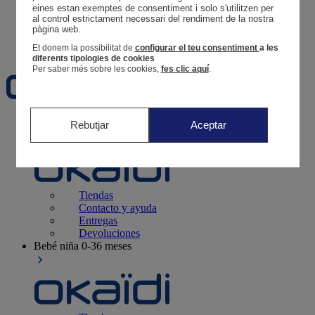
Tus pedidos
eines estan exemptes de consentiment i solo s'utilitzen per 
al control estrictament necessari del rendiment de la nostra 
Cesta
pàgina web. 
Favoritos
Et donem la possibilitat de
configurar el teu consentiment
a les
diferents tipologies de cookies
Per saber més sobre les cookies,
fes clic aquí
.
Recién nacido
0-12 meses
Rebutjar
Aceptar
Tiendas
Contacto y ayuda
Entregas
Devoluciones
Bebé niña
0-36 meses