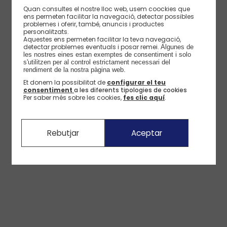
Quan consultes el nostre lloc web, usem coockies que
ens permeten facilitar la navegació, detectar possibles
problemes i oferir, també, anuncis i productes
personalitzats.
Aquestes ens permeten facilitar la teva navegació,
detectar problemes eventuals i posar remei.
Algunes de 
les nostres eines estan exemptes de consentiment i solo 
s'utilitzen per al control estrictament necessari del 
rendiment de la nostra pàgina web. 
Et donem la possibilitat de
configurar el teu
consentiment
a les diferents tipologies de cookies
Per saber més sobre les cookies,
fes clic aquí
.
Rebutjar
Aceptar