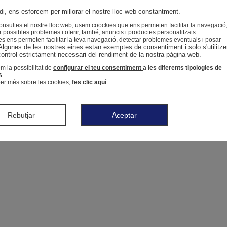
i, ens esforcem per millorar el nostre lloc web constantment.
nsultes el nostre lloc web, usem coockies que ens permeten facilitar la navegació
r possibles problemes i oferir, també, anuncis i productes personalitzats.
s ens permeten facilitar la teva navegació, detectar problemes eventuals i posar
Algunes de les nostres eines estan exemptes de consentiment i solo s'utilitze
control estrictament necessari del rendiment de la nostra pàgina web. 
m la possibilitat de
configurar el teu consentiment
a les diferents tipologies de
s
er més sobre les cookies,
fes clic aquí
.
Rebutjar
Aceptar