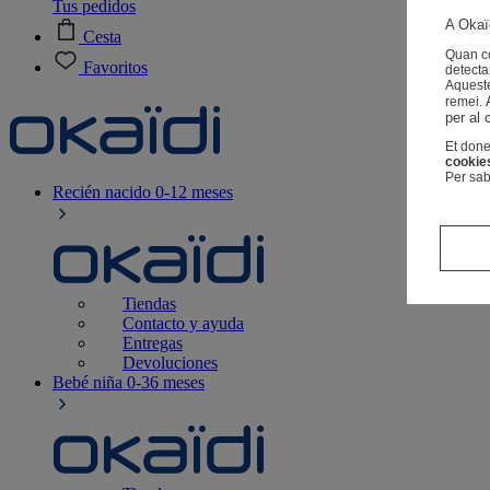
Tus pedidos
A Okaïd
Cesta
Quan co
Favoritos
detecta
Aqueste
remei.
per al 
Et done
cookie
Per sab
Recién nacido
0-12 meses
Tiendas
Contacto y ayuda
Entregas
Devoluciones
Bebé niña
0-36 meses