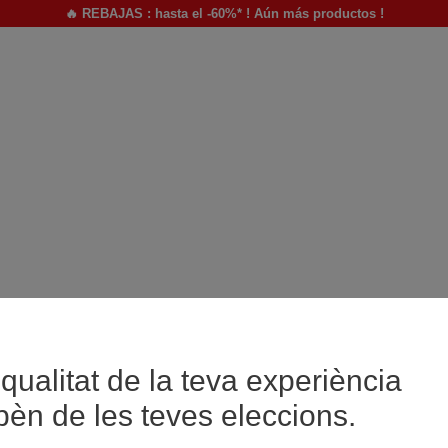
🔥 REBAJAS : hasta el -60%* ! Aún más productos !
qualitat de la teva experiència
pèn de les teves eleccions.