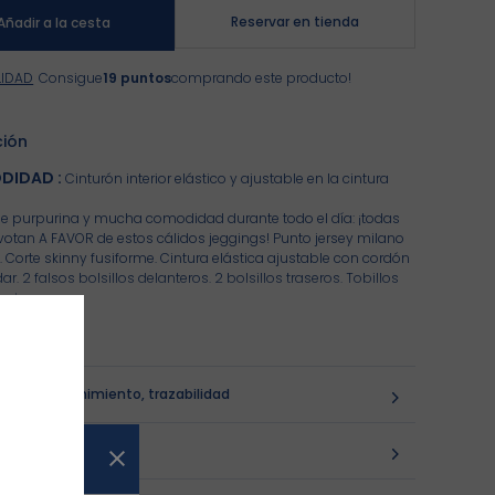
Reservar en tienda
Añadir a la cesta
LIDAD
Consigue
19 puntos
comprando este producto!
ción
DIDAD
:
Cinturón interior elástico y ajustable en la cintura
e purpurina y mucha comodidad durante todo el día: ¡todas
 votan A FAVOR de estos cálidos jeggings! Punto jersey milano
. Corte skinny fusiforme. Cintura elástica ajustable con cordón
r. 2 falsos bolsillos delanteros. 2 bolsillos traseros. Tobillos
ntes.
084_K0900
ón, mantenimiento, trazabilidad
 de clientes