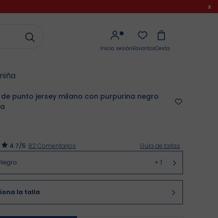
x
Inicia sesión
Favoritos
Cesta
niña
 de punto jersey milano con purpurina negro
ña
4.7
/5
82
Comentarios
Guía de tallas
Negro
+
1
iona la talla