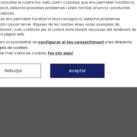
onsultes el nostre lloc web, usem coockies que ens permeten facilitar la
Entrega, 
ció, detectar possibles problemes i oferir, també, anuncis i productes
Bienvenido a Okaidi.es
alitzats.
Elige tu idioma
es ens permeten facilitar la teva navegació, detectar problemes
Métodos 
als i posar remei.
Algunes de les nostres eines estan exemptes de 
iment i solo s'utilitzen per al control estrictament necessari del rendiment de 
Español
Catalan
ra pàgina web. 
Ver pantalones >
Ver pantalones >
em la possibilitat de
configurar el teu consentiment
a les diferents
gies de cookies
ber més sobre les cookies,
fes clic aquí
.
Rebutjar
Aceptar