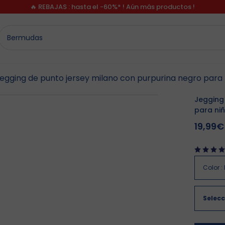
🔥 REBAJAS : hasta el -60%* ! Aún más productos !
egging de punto jersey milano con purpurina negro para 
Jegging
para ni
19,99€
Color
:
Selecc