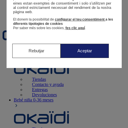
Tus pedidos
eines estan exemptes de consentiment i solo s'utilitzen per 
al control estrictament necessari del rendiment de la nostra 
Cesta
pàgina web. 
Favoritos
Et donem la possibilitat de
configurar el teu consentiment
a les
diferents tipologies de cookies
Per saber més sobre les cookies,
fes clic aquí
.
Recién nacido
0-12 meses
Rebutjar
Aceptar
Tiendas
Contacto y ayuda
Entregas
Devoluciones
Bebé niña
0-36 meses