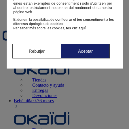
Tus pedidos
eines estan exemptes de consentiment i solo s'utilitzen per 
al control estrictament necessari del rendiment de la nostra 
Cesta
pàgina web. 
Favoritos
Et donem la possibilitat de
configurar el teu consentiment
a les
diferents tipologies de cookies
Per saber més sobre les cookies,
fes clic aquí
.
Recién nacido
0-12 meses
Rebutjar
Aceptar
Tiendas
Contacto y ayuda
Entregas
Devoluciones
Bebé niña
0-36 meses