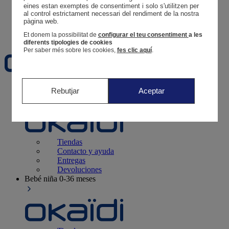
Tus pedidos
eines estan exemptes de consentiment i solo s'utilitzen per 
al control estrictament necessari del rendiment de la nostra 
Cesta
pàgina web. 
Favoritos
Et donem la possibilitat de
configurar el teu consentiment
a les
diferents tipologies de cookies
Per saber més sobre les cookies,
fes clic aquí
.
Recién nacido
0-12 meses
Rebutjar
Aceptar
Tiendas
Contacto y ayuda
Entregas
Devoluciones
Bebé niña
0-36 meses