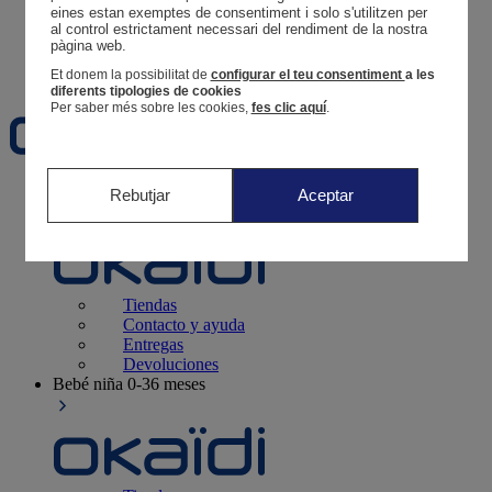
Tus pedidos
eines estan exemptes de consentiment i solo s'utilitzen per 
al control estrictament necessari del rendiment de la nostra 
Cesta
pàgina web. 
Favoritos
Et donem la possibilitat de
configurar el teu consentiment
a les
diferents tipologies de cookies
Per saber més sobre les cookies,
fes clic aquí
.
Recién nacido
0-12 meses
Rebutjar
Aceptar
Tiendas
Contacto y ayuda
Entregas
Devoluciones
Bebé niña
0-36 meses