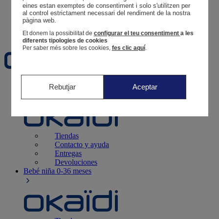
Tus pedidos
eines estan exemptes de consentiment i solo s'utilitzen per 
al control estrictament necessari del rendiment de la nostra 
Cesta
pàgina web. 
Favoritos
Et donem la possibilitat de
configurar el teu consentiment
a les
diferents tipologies de cookies
Per saber més sobre les cookies,
fes clic aquí
.
Recién nacido
0-12 meses
Rebutjar
Aceptar
Tiendas
Contacto y ayuda
Entregas
Devoluciones
Bebé niña
0-36 meses