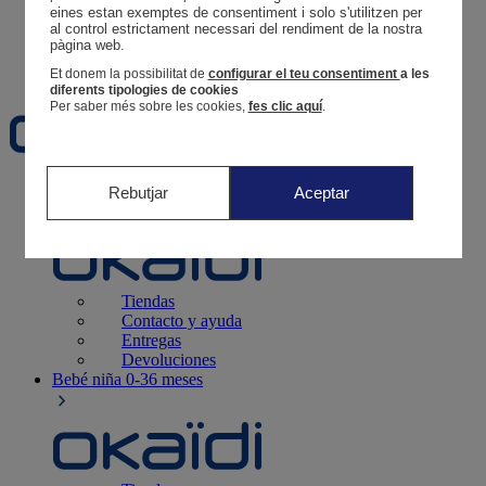
Tus pedidos
eines estan exemptes de consentiment i solo s'utilitzen per 
al control estrictament necessari del rendiment de la nostra 
Cesta
pàgina web. 
Favoritos
Et donem la possibilitat de
configurar el teu consentiment
a les
diferents tipologies de cookies
Per saber més sobre les cookies,
fes clic aquí
.
Recién nacido
0-12 meses
Rebutjar
Aceptar
Tiendas
Contacto y ayuda
Entregas
Devoluciones
Bebé niña
0-36 meses