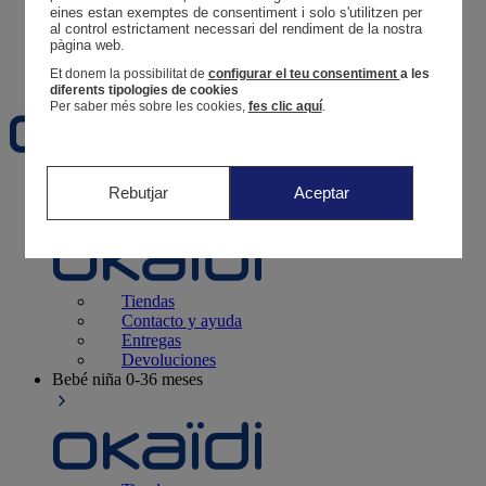
Tus pedidos
eines estan exemptes de consentiment i solo s'utilitzen per 
al control estrictament necessari del rendiment de la nostra 
Cesta
pàgina web. 
Favoritos
Et donem la possibilitat de
configurar el teu consentiment
a les
diferents tipologies de cookies
Per saber més sobre les cookies,
fes clic aquí
.
Recién nacido
0-12 meses
Rebutjar
Aceptar
Tiendas
Contacto y ayuda
Entregas
Devoluciones
Bebé niña
0-36 meses