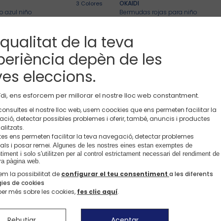
OKAIDI
3
Colores
 azul niño
Bermudas rojas para niño
1,49€
-50%
7,99€
15,99€
REBAJAS*
 qualitat de la teva
periència depèn de les
Ver pantalones >
Ver pantalones >
OKAIDI
2
Colores
s para niño
Bermudas muletón azul marino n
ves eleccions.
,49€
9,99€
Bienvenido a Okaidi.es
di, ens esforcem per millorar el nostre lloc web constantment.
onsultes el nostre lloc web, usem coockies que ens permeten facilitar la
OKAIDI
3
Colores
ció, detectar possibles problemes i oferir, també, anuncis i productes
Bienvenido a Okaidi.es
Bermudas azules con estampado marinero para niño
Bermudas baggy denim azul claro
alitzats.
Elige tu idioma
,99€
-50%
11,49€
22,99€
es ens permeten facilitar la teva navegació, detectar problemes
REBAJAS*
als i posar remei.
Algunes de les nostres eines estan exemptes de 
iment i solo s'utilitzen per al control estrictament necessari del rendiment de 
Español
Catalan
ra pàgina web. 
OKAIDI
2
Colores
em la possibilitat de
configurar el teu consentiment
a les diferents
clilla gris para niño
Bermudas algodón fantasía verde
gies de cookies
,99€
-50%
8,99€
17,99€
ber més sobre les cookies,
fes clic aquí
.
REBAJAS*
Rebutjar
Aceptar