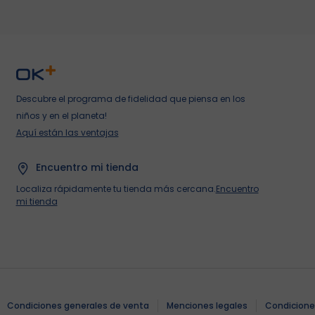
Descubre el programa de fidelidad que piensa en los
niños y en el planeta!
Aquí están las ventajas
Encuentro mi tienda
Localiza rápidamente tu tienda más cercana.
Encuentro
mi tienda
Tiendas
Tiendas
Tiendas
Tiendas
Tiendas
Tiendas
Tiendas
Tiendas
Contacto y ayuda
Contacto y ayuda
Contacto y ayuda
Contacto y ayuda
Contacto y ayuda
Contacto y ayuda
Contacto y ayuda
Contacto y ayuda
Condiciones generales de venta
Menciones legales
Condicione