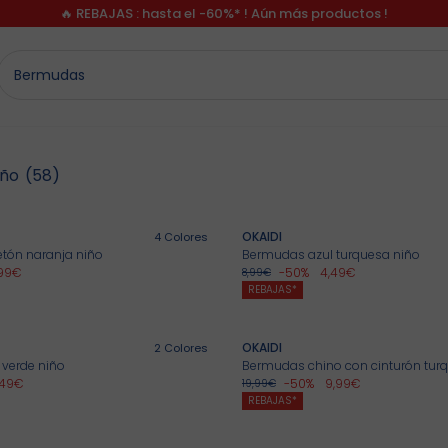
🔥 REBAJAS : hasta el -60%* ! Aún más productos !
iño
(58)
OKAIDI
4
Colores
tón naranja niño
Bermudas azul turquesa niño
,99€
-50%
4,49€
8,99€
REBAJAS*
%
OKAIDI
2
Colores
verde niño
Bermudas chino con cinturón tur
*
,49€
-50%
9,99€
19,99€
REBAJAS*
*Ver condiciones