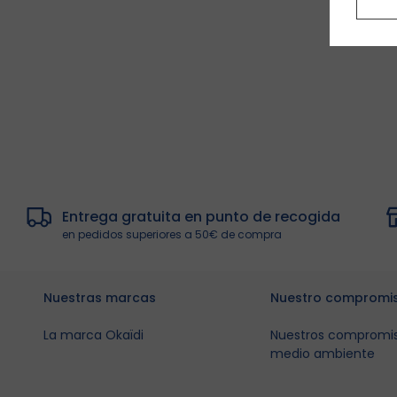
Entrega gratuita en punto de recogida
en pedidos superiores a 50€ de compra
Nuestras marcas
Nuestro compromi
La marca Okaïdi
Nuestros compromis
medio ambiente