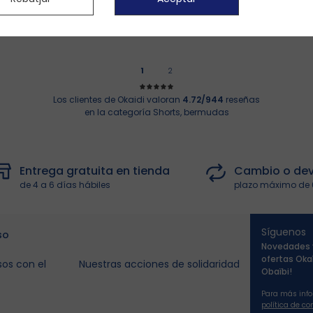
1
2
Los clientes de Okaidi valoran
4.72/944
reseñas
en la categoría Shorts, bermudas
Entrega gratuita en tienda
Cambio o dev
de 4 a 6 días hábiles
plazo máximo de 
Síguenos
so
Novedades 
ofertas Oka
os con el
Nuestras acciones de solidaridad
Obaïbi!
Para más info
política de co