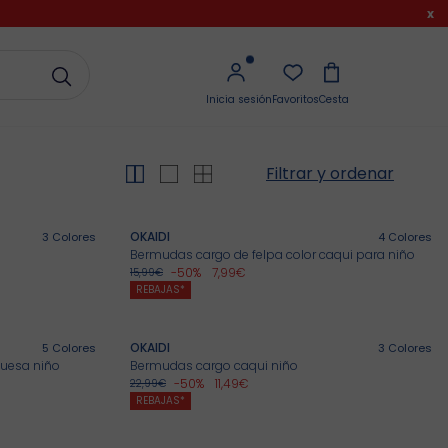
x
Inicia sesión
Favoritos
Cesta
Filtrar y ordenar
OKAIDI
3
Colores
4
Colores
Bermudas cargo de felpa color caqui para niño
-50%
7,99€
15,99€
REBAJAS*
OKAIDI
5
Colores
3
Colores
quesa niño
Bermudas cargo caqui niño
-50%
11,49€
22,99€
REBAJAS*