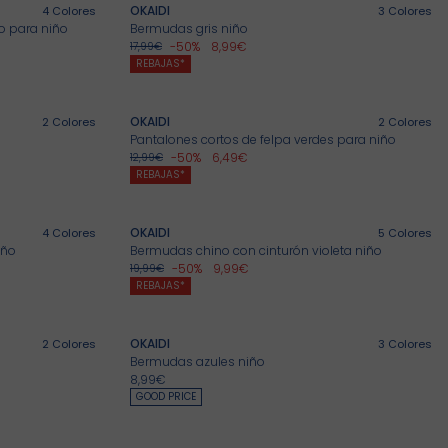
OKAIDI
4
Colores
3
Colores
o para niño
Bermudas gris niño
-50%
8,99€
17,99€
REBAJAS*
OKAIDI
2
Colores
2
Colores
Pantalones cortos de felpa verdes para niño
-50%
6,49€
12,99€
REBAJAS*
OKAIDI
4
Colores
5
Colores
iño
Bermudas chino con cinturón violeta niño
-50%
9,99€
19,99€
REBAJAS*
OKAIDI
2
Colores
3
Colores
Bermudas azules niño
8,99€
GOOD PRICE