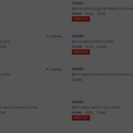
OKAIDI
Bermudas cargo de felpa azul ciel
-50%
7,99€
15,99€
REBAJAS*
OKAIDI
3
Colores
e niño
Bermudas marrón niño
,99€
-50%
9,99€
19,99€
REBAJAS*
OKAIDI
4
Colores
e niño
Bermudas muletón azul marino n
9,99€
OKAIDI
o denim marrón niño
Bermudas denim azul niño
,19€
-50%
7,99€
15,99€
La maleta maternidad
Conjuntos
REBAJAS*