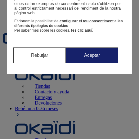
Tus pedidos
eines estan exemptes de consentiment i solo s'utilitzen per 
al control estrictament necessari del rendiment de la nostra 
Cesta
pàgina web. 
Favoritos
Et donem la possibilitat de
configurar el teu consentiment
a les
diferents tipologies de cookies
Per saber més sobre les cookies,
fes clic aquí
.
Recién nacido
0-12 meses
Rebutjar
Aceptar
Tiendas
Contacto y ayuda
Entregas
Devoluciones
Bebé niña
0-36 meses