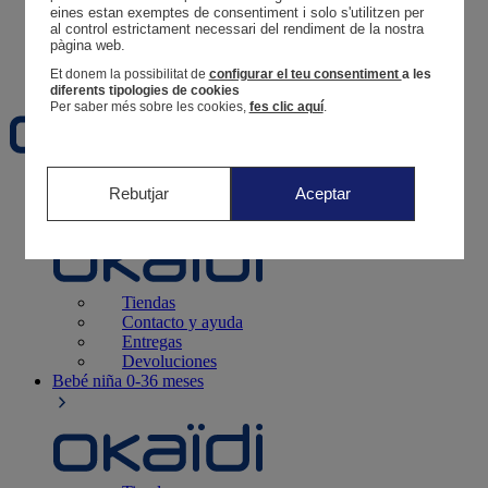
Tus pedidos
eines estan exemptes de consentiment i solo s'utilitzen per 
al control estrictament necessari del rendiment de la nostra 
Cesta
pàgina web. 
Favoritos
Et donem la possibilitat de
configurar el teu consentiment
a les
diferents tipologies de cookies
Per saber més sobre les cookies,
fes clic aquí
.
Recién nacido
0-12 meses
Rebutjar
Aceptar
Tiendas
Contacto y ayuda
Entregas
Devoluciones
Bebé niña
0-36 meses