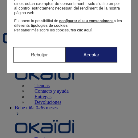
Tus pedidos
eines estan exemptes de consentiment i solo s'utilitzen per 
al control estrictament necessari del rendiment de la nostra 
Cesta
pàgina web. 
Favoritos
Et donem la possibilitat de
configurar el teu consentiment
a les
diferents tipologies de cookies
Per saber més sobre les cookies,
fes clic aquí
.
Recién nacido
0-12 meses
Rebutjar
Aceptar
Tiendas
Contacto y ayuda
Entregas
Devoluciones
Bebé niña
0-36 meses