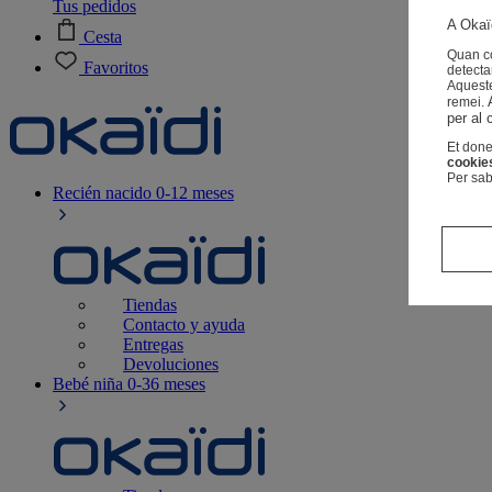
Tus pedidos
A Okaïd
Cesta
Quan co
Favoritos
detecta
Aqueste
remei.
per al 
Et done
cookie
Per sab
Recién nacido
0-12 meses
Tiendas
Contacto y ayuda
Entregas
Devoluciones
Bebé niña
0-36 meses