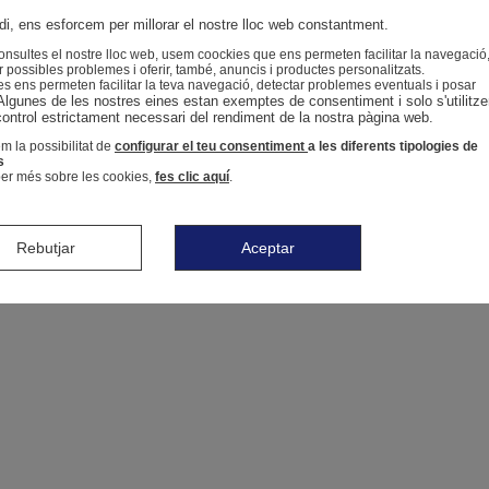
i, ens esforcem per millorar el nostre lloc web constantment.
nsultes el nostre lloc web, usem coockies que ens permeten facilitar la navegació
r possibles problemes i oferir, també, anuncis i productes personalitzats.
s ens permeten facilitar la teva navegació, detectar problemes eventuals i posar
Algunes de les nostres eines estan exemptes de consentiment i solo s'utilitze
control estrictament necessari del rendiment de la nostra pàgina web. 
m la possibilitat de
configurar el teu consentiment
a les diferents tipologies de
s
er més sobre les cookies,
fes clic aquí
.
Rebutjar
Aceptar