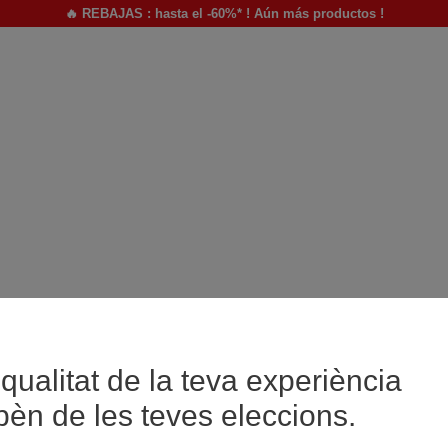
🔥 REBAJAS : hasta el -60%* ! Aún más productos !
qualitat de la teva experiència
pèn de les teves eleccions.